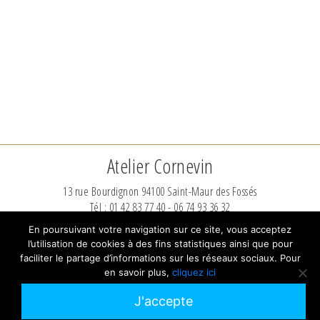
Atelier Cornevin
13 rue Bourdignon 94100 Saint-Maur des Fossés
Tél : 01 42 83 77 40 - 06 74 93 36 32
ateliercornevin@hotmail.fr
En poursuivant votre navigation sur ce site, vous acceptez
l’utilisation de cookies à des fins statistiques ainsi que pour
Mentions Légales
-
Données personnelles
-
Cookies
faciliter le partage d’informations sur les réseaux sociaux. Pour
en savoir plus,
cliquez ici
© 2026 Maison & Atelier Cornevin
J'accepte